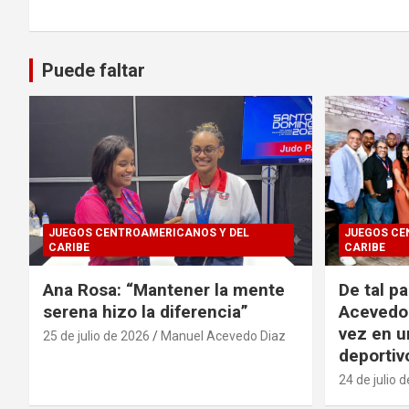
Puede faltar
JUEGOS CENTROAMERICANOS Y DEL
JUEGOS CE
CARIBE
CARIBE
Ana Rosa: “Mantener la mente
De tal p
serena hizo la diferencia”
Acevedo 
vez en u
25 de julio de 2026
Manuel Acevedo Diaz
deportiv
24 de julio 