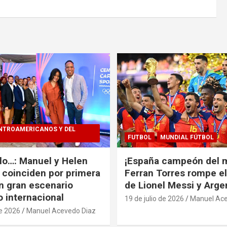
NTROAMERICANOS Y DEL
FUTBOL
MUNDIAL FÚTBOL
alo…: Manuel y Helen
¡España campeón del 
coinciden por primera
Ferran Torres rompe e
n gran escenario
de Lionel Messi y Arge
o internacional
19 de julio de 2026
Manuel Ace
de 2026
Manuel Acevedo Diaz