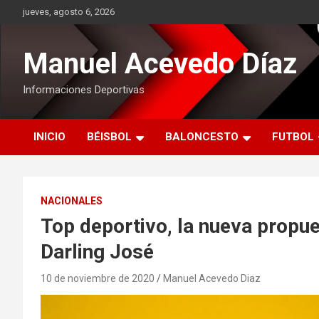
Saltar
jueves, agosto 6, 2026
al
contenido
Manuel Acevedo Díaz
Informaciones Deportivas
INICIO
BÉISBOL
BALONCESTO
FUTBOL
NACIONALES
Top deportivo, la nueva propu
Darling José
10 de noviembre de 2020
Manuel Acevedo Diaz