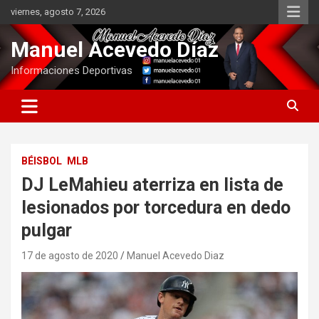
Saltar
viernes, agosto 7, 2026
al
contenido
Manuel Acevedo Díaz
Informaciones Deportivas
BÉISBOL
MLB
DJ LeMahieu aterriza en lista de
lesionados por torcedura en dedo
pulgar
17 de agosto de 2020
Manuel Acevedo Diaz