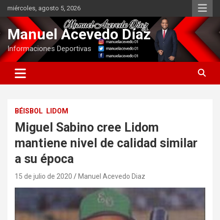
Saltar
miércoles, agosto 5, 2026
al
contenido
Manuel Acevedo Díaz
Informaciones Deportivas
BÉISBOL
LIDOM
Miguel Sabino cree Lidom
mantiene nivel de calidad similar
a su época
15 de julio de 2020
Manuel Acevedo Diaz