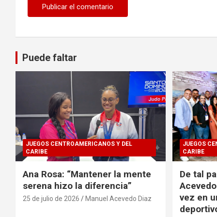
Puede faltar
JUEGOS CENTROAMERICANOS Y DEL
JUEGOS CE
CARIBE
CARIBE
Ana Rosa: “Mantener la mente
De tal p
serena hizo la diferencia”
Acevedo 
vez en u
25 de julio de 2026
Manuel Acevedo Diaz
deportiv