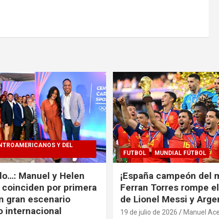
NTROAMERICANOS Y DEL
FUTBOL
MUNDIAL FÚTBOL
alo…: Manuel y Helen
¡España campeón del 
coinciden por primera
Ferran Torres rompe e
n gran escenario
de Lionel Messi y Arge
o internacional
19 de julio de 2026
Manuel Ace