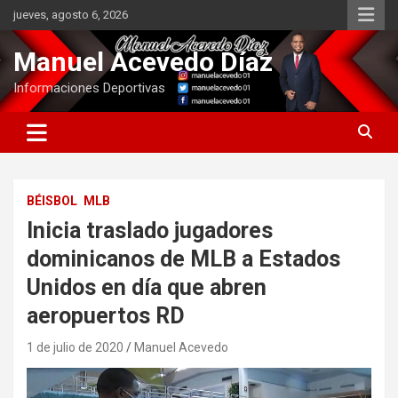
Saltar
jueves, agosto 6, 2026
al
contenido
Manuel Acevedo Díaz
Informaciones Deportivas
BÉISBOL
MLB
Inicia traslado jugadores
dominicanos de MLB a Estados
Unidos en día que abren
aeropuertos RD
1 de julio de 2020
Manuel Acevedo