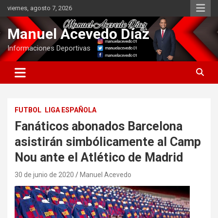
Saltar
viernes, agosto 7, 2026
al
contenido
Manuel Acevedo Díaz
Informaciones Deportivas
FUTBOL
LIGA ESPAÑOLA
Fanáticos abonados Barcelona
asistirán simbólicamente al Camp
Nou ante el Atlético de Madrid
30 de junio de 2020
Manuel Acevedo