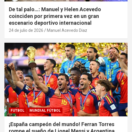
De tal palo…: Manuel y Helen Acevedo
coinciden por primera vez en un gran
escenario deportivo internacional
24 de julio de 2026
Manuel Acevedo Diaz
FUTBOL
MUNDIAL FÚTBOL
¡España campeón del mundo! Ferran Torres
rompe el sueño de Lionel Messi y Argentina