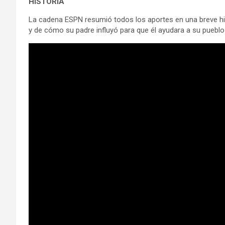
HISTORIA
La cadena ESPN resumió todos los aportes en una breve his
y de cómo su padre influyó para que él ayudara a su puebl