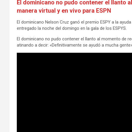
El dominicano no pudo contener el llanto a
manera virtual y en vivo para ESPN
El dominicano Nelson Cruz ganó el premio ESPY a la ayuda
entregado la noche del domingo en la gala de los ESPYS.
El dominicano no pudo contener el llanto al momento de rec
atinando a decir: «Definitivamente se ayudó a mucha gente