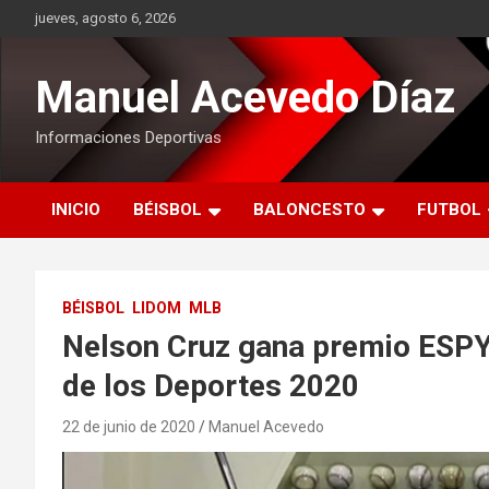
Saltar
jueves, agosto 6, 2026
al
contenido
Manuel Acevedo Díaz
Informaciones Deportivas
INICIO
BÉISBOL
BALONCESTO
FUTBOL
BÉISBOL
LIDOM
MLB
Nelson Cruz gana premio ESP
de los Deportes 2020
22 de junio de 2020
Manuel Acevedo