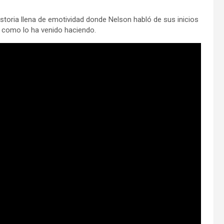
toria llena de emotividad donde Nelson habló de sus inicios
o como lo ha venido haciendo.