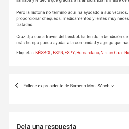
llamaba y le decía que gracias a la ambulancia la madre de
Pero la historia no terminó aquí, ha ayudado a sus vecinos, 
proporcionar chequeos, medicamentos y lentes muy necesa
tratadas.
Cruz dijo que a través del béisbol, ha tenido la bendición 
más tiempo puedo ayudar a la comunidad y agregó que nada
Etiquetas:
BÉISBOL
,
ESPN
,
ESPY
,
Humanitario
,
Nelson Cruz
,
N
Navegación
Fallece ex presidente de Bameso Moni Sánchez
de
entradas
Deja una respuesta