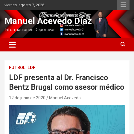
Saltar
viernes, agosto 7, 2026
al
contenido
Manuel Acevedo Díaz
Informaciones Deportivas
FUTBOL
LDF
LDF presenta al Dr. Francisco
Bentz Brugal como asesor médico
12 de junio de 2020
Manuel Acevedo