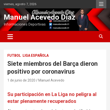
Saltar
viernes, agosto 7, 2026
al
contenido
Manuel Acevedo Díaz
Informaciones Deportivas
FUTBOL
LIGA ESPAÑOLA
Siete miembros del Barça dieron
positivo por coronavirus
1 de junio de 2020
Manuel Acevedo
Su participación en La Liga no peligra al
estar plenamente recuperados