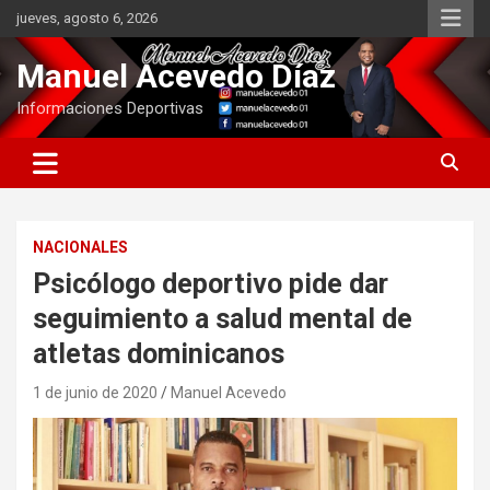
Saltar
jueves, agosto 6, 2026
al
contenido
Manuel Acevedo Díaz
Informaciones Deportivas
NACIONALES
Psicólogo deportivo pide dar
seguimiento a salud mental de
atletas dominicanos
1 de junio de 2020
Manuel Acevedo